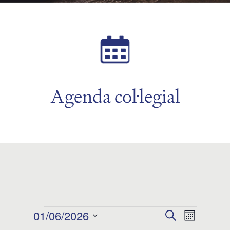
Agenda col·legial
Esdeveniments
01/06/2026
Navegació
Navega
Cerca
Mes
Selecciona