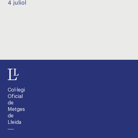
4 juliol
Col·legi
Oficial
de
Metges
de
Lleida