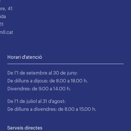
e
re, 41
ida
11
ll.cat
Horari d'atenció
De l’1 de setembre al 30 de juny:
De dilluns a dijous: de 8.00 a 18.00 h.
Divendres: de 9.00 a 14.00 h.
De l’1 de juliol al 31 d’agost:
De dilluns a divendres: de 8.00 a 15.00 h.
Serveis directes