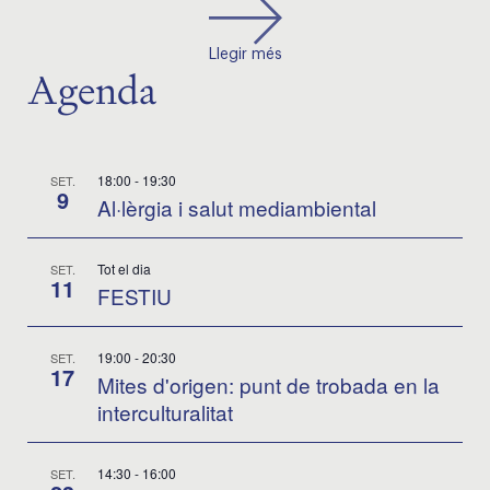
Llegir més
Agenda
18:00
-
19:30
SET.
9
Al·lèrgia i salut mediambiental
Tot el dia
SET.
11
FESTIU
19:00
-
20:30
SET.
17
Mites d'origen: punt de trobada en la
interculturalitat
14:30
-
16:00
SET.