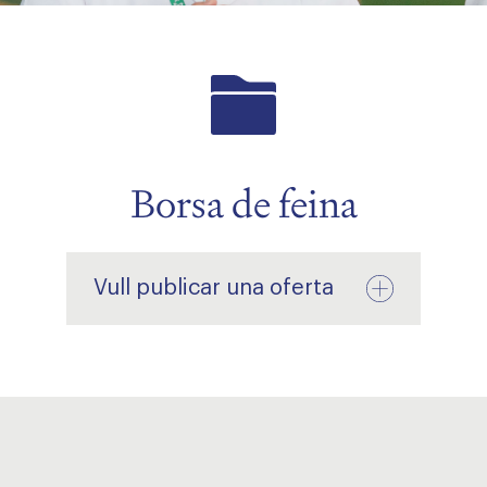
Borsa de feina
menu
Vull publicar una oferta
menu
menu