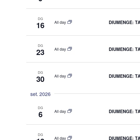
Alta seccions col·legials
DG
DIUMENGE: T
All day
16
DG
DIUMENGE: T
All day
23
DG
DIUMENGE: T
All day
30
set. 2026
DG
DIUMENGE: T
All day
6
DG
DIUMENGE: T
All day