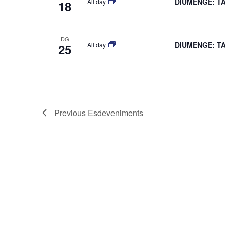
DIUMENGE: T
All day
18
DG
DIUMENGE: T
All day
25
Previous
Esdeveniments