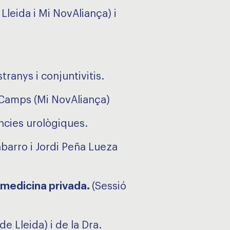
leida i Mi NovAliança) i
tranys i conjuntivitis.
t Camps (Mi NovAliança)
ències urològiques.
barro i Jordi Peña Lueza
a medicina privada.
(Sessió
e Lleida) i de la Dra.