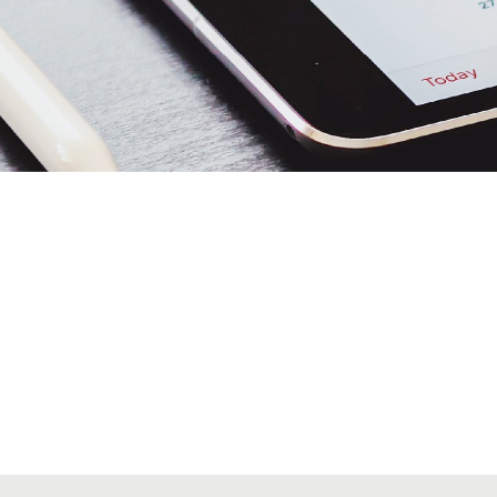
Alta seccions col·legials