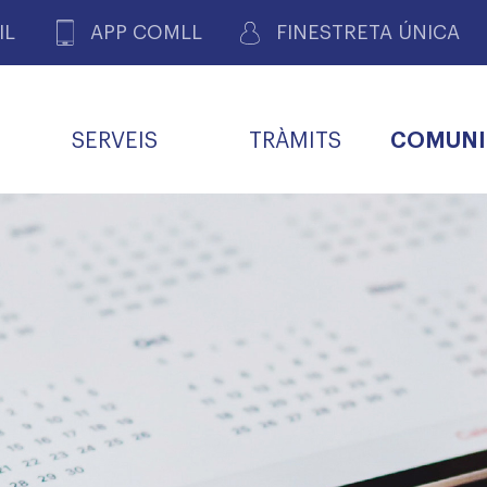
IL
APP COMLL
FINESTRETA ÚNICA
SERVEIS
TRÀMITS
COMUNI
ASSOCIACIONS
E
METGES 
DE PACIENTS DE LLEIDA
MENTS
SOCIET
MACIONS
PROFES
COL·LEG
BUTLLETÍ MÈDIC
ALERTES
A DE GOVERN
COMISSIÓ DEONTOLÒGICA
INFORMÀTICA I NOVES
FORMACIÓ
TALONARIS 
CARNET METGE
FARMACÈUTIQUES
TECNOLOGIES
COL·LEGIAT
Metges jubila
ials
Assistència sa
da
natura
BORSA DE FEINA
SERVEIS PER A LES
 VPC-R
FAMÍLIES I LA LLAR