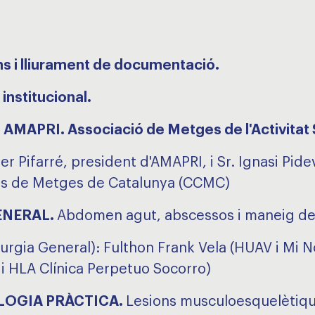
ns i lliurament de documentació.
institucional.
 AMAPRI. Associació de Metges de l'Activitat 
r Pifarré, president d'AMAPRI, i Sr. Ignasi Pidev
gis de Metges de Catalunya (CCMC)
ENERAL.
Abdomen agut, abscessos i maneig de 
urgia General): Fulthon Frank Vela (HUAV i Mi N
 HLA Clínica Perpetuo Socorro)
OGIA PRÀCTICA.
Lesions musculoesquelètique