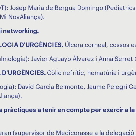
T): Josep Maria de Bergua Domingo (Pediatrics L
(Mi NovAliança).
 i networking.
OLOGIA D'URGÈNCIES.
Úlcera corneal, cossos es
almologia): Javier Aguayo Álvarez i Anna Serre
IA D'URGÈNCIES.
Còlic nefrític, hematúria i urg
logia): David Garcia Belmonte, Jaume Pelegrí Ga
Aliança).
s pràctiques a tenir en compte per exercir a l
ran (supervisor de Medicorasse a la delegació d