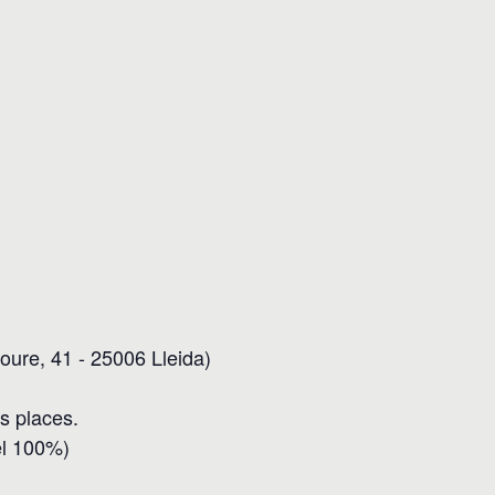
Roure, 41 - 25006 Lleida)
es places.
el 100%)