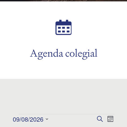
menu
menu
Agenda colegial
Eventos
09/08/2026
Navegac
Naveg
Buscar
Mes
Seleccionar