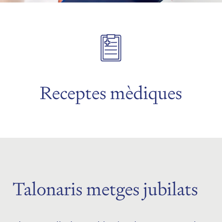
menu
Receptes mèdiques
menu
Talonaris metges jubilats