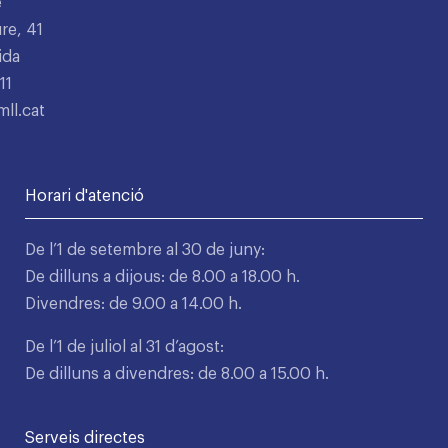
e
re, 41
ida
11
ll.cat
Horari d'atenció
De l’1 de setembre al 30 de juny:
De dilluns a dijous: de 8.00 a 18.00 h.
Divendres: de 9.00 a 14.00 h.
De l’1 de juliol al 31 d’agost:
De dilluns a divendres: de 8.00 a 15.00 h.
Serveis directes