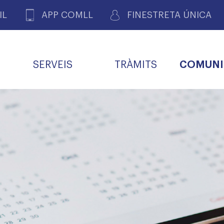
IL
APP COMLL
FINESTRETA ÚNICA
SERVEIS
TRÀMITS
COMUNI
ASSOCIACIONS
E
METGES 
DE PACIENTS DE LLEIDA
MENTS
SOCIET
MACIONS
PROFES
COL·LEG
BUTLLETÍ MÈDIC
ALERTES
A DE GOVERN
COMISSIÓ DEONTOLÒGICA
INFORMÀTICA I NOVES
FORMACIÓ
TALONARIS 
CARNET METGE
FARMACÈUTIQUES
TECNOLOGIES
COL·LEGIAT
Metges jubila
ials
Assistència sa
da
natura
BORSA DE FEINA
SERVEIS PER A LES
 VPC-R
FAMÍLIES I LA LLAR