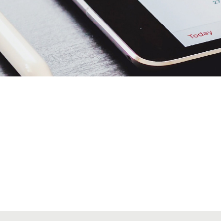
Alta seccions col·legials