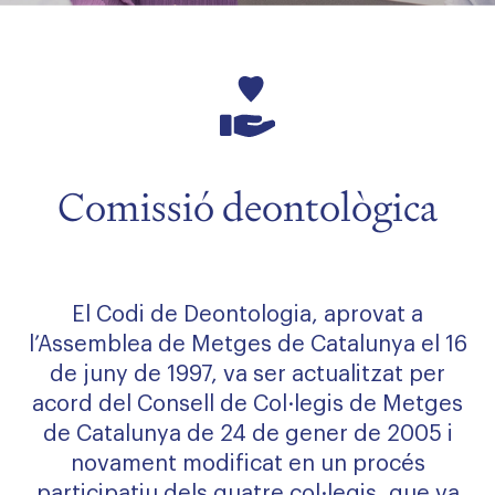
menu
menu
Comissió deontològica
menu
El Codi de Deontologia, aprovat a
l’Assemblea de Metges de Catalunya el 16
de juny de 1997, va ser actualitzat per
acord del Consell de Col·legis de Metges
de Catalunya de 24 de gener de 2005 i
novament modificat en un procés
participatiu dels quatre col·legis, que va