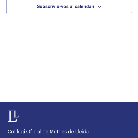
cerca
Subscriviu-vos al calendari
d'Esd
Col·legi Oficial de Metges de Lleida