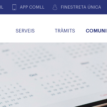
IL
APP COMLL
FINESTRETA ÚNICA
SERVEIS
TRÀMITS
COMUNI
ASSOCIACIONS
E
METGES 
DE PACIENTS DE LLEIDA
MENTS
SOCIET
MACIONS
PROFES
COL·LEG
BUTLLETÍ MÈDIC
ALERTES
A DE GOVERN
COMISSIÓ DEONTOLÒGICA
INFORMÀTICA I NOVES
FORMACIÓ
TALONARIS 
CARNET METGE
FARMACÈUTIQUES
TECNOLOGIES
COL·LEGIAT
Metges jubila
ials
Assistència sa
da
natura
BORSA DE FEINA
SERVEIS PER A LES
 VPC-R
FAMÍLIES I LA LLAR