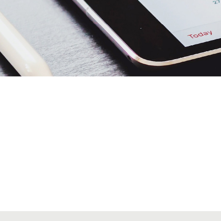
Alta seccions col·legials