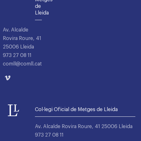
de
Lleida
Av. Alcalde
Rovira Roure, 41
25006 Lleida
973 27 08 11
comll@comll.cat
Col·legi Oficial de Metges de Lleida
Av. Alcalde Rovira Roure, 41 25006 Lleida
973 27 08 11