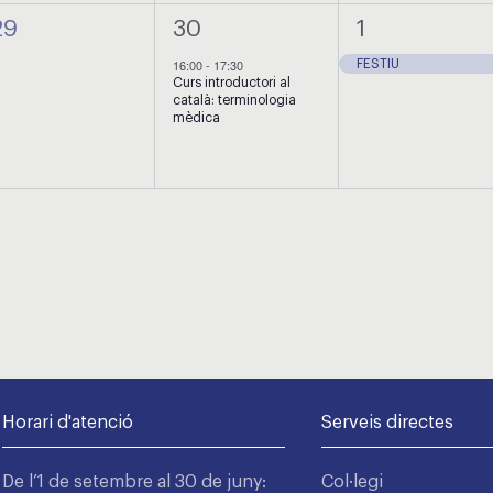
0
1
1
29
30
1
esdeveniments,
esdeveniment,
esdevenimen
16:00
-
17:30
FESTIU
Curs introductori al
català: terminologia
mèdica
Horari d'atenció
Serveis directes
De l’1 de setembre al 30 de juny:
Col·legi