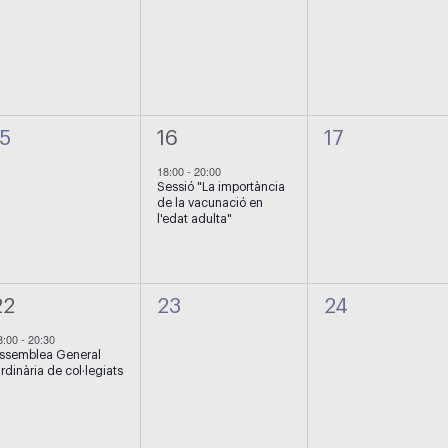
0
1
0
15
16
17
esdeveniments,
esdeveniment,
esdevenimen
18:00
-
20:00
Sessió "La importància
de la vacunació en
l'edat adulta"
0
0
22
23
24
esdeveniment,
esdeveniments,
esdevenimen
8:00
-
20:30
ssemblea General
rdinària de col·legiats