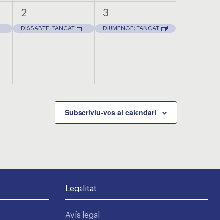
1
1
2
3
t,
esdeveniment,
esdeveniment,
DISSABTE: TANCAT
DIUMENGE: TANCAT
Subscriviu-vos al calendari
Legalitat
Avís legal