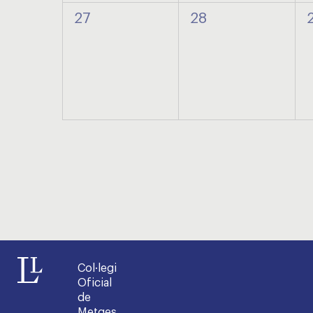
0
0
27
28
esdeveniments,
esdeveniments,
Col·legi
Oficial
de
Metges