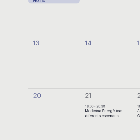
FESTIU
0
0
13
14
esdeveniments,
esdeveniments,
0
1
1
20
21
esdeveniments,
esdeveniment,
18:00
-
20:30
1
Medicina Energètica:
A
diferents escenaris
O