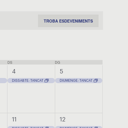
Navegac
TROBA ESDEVENIMENTS
de
visualit
Esdeven
DS
DISSABTE
DG
DIUMENGE
1
1
4
5
t,
esdeveniment,
esdeveniment,
DISSABTE: TANCAT
DIUMENGE: TANCAT
1
1
11
12
ts,
esdeveniment,
esdeveniment,