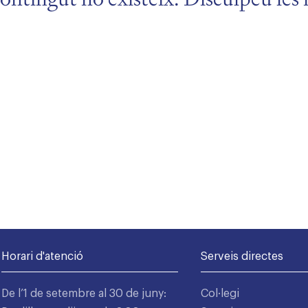
Horari d'atenció
Serveis directes
De l’1 de setembre al 30 de juny:
Col·legi