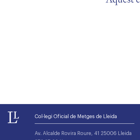
Alta seccions col·legials
Col·legi Oficial de Metges de Lleida
Av. Alcalde Rovira Roure, 41 25006 Lleida