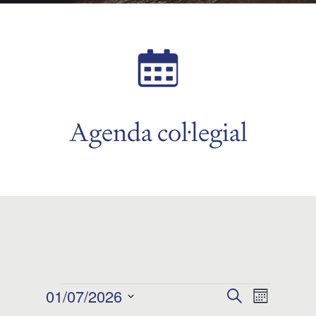
Agenda col·legial
Esdeveniments
01/07/2026
Navegació
Navega
Cerca
Mes
Selecciona