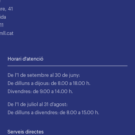
e
re, 41
ida
11
ll.cat
Horari d'atenció
De l’1 de setembre al 30 de juny:
De dilluns a dijous: de 8.00 a 18.00 h.
Divendres: de 9.00 a 14.00 h.
De l’1 de juliol al 31 d’agost:
De dilluns a divendres: de 8.00 a 15.00 h.
Serveis directes