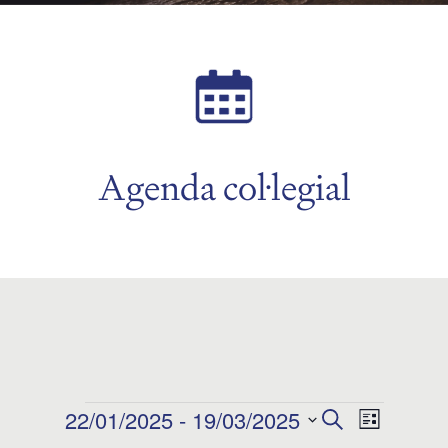
Agenda col·legial
Esdeveniments
22/01/2025
 - 
19/03/2025
Navegació
Navega
Cerca
Llista
Selecciona