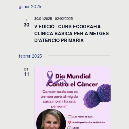
de
visual
una
gener 2025
visualit
data.
i
Esdeve
30/01/2025
-
02/02/2025
DJ
30
cerca
V EDICIÓ - CURS ECOGRAFIA
CLÍNICA BÀSICA PER A METGES
d'Esdeven
D'ATENCIÓ PRIMÀRIA
febrer 2025
DT
11