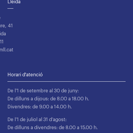
Lleida
e
re, 41
ida
11
ll.cat
Horari d'atenció
De l’1 de setembre al 30 de juny:
De dilluns a dijous: de 8.00 a 18.00 h.
Divendres: de 9.00 a 14.00 h.
De l’1 de juliol al 31 d’agost:
De dilluns a divendres: de 8.00 a 15.00 h.