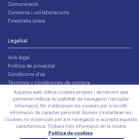
Comunicació
Convenis i col·laboracions
Finestreta única
Legalitat
Avís legal
Política de privacitat
Condicions d'ús
Términos y condiciones de compra
Política de cookies
Aquesta web utilitza cookies pròpies i de tercers que
permeten millorar la usabilitat de navegació i recopilar
©2026 COMLL
informació. No s'utilitzessin les cookies per a recollir
Disseny: Latipo.cat
informació de caràcter personal. Només s'instal·laran les
cookies no essencials per a la navegació si accepta aquesta
característica. Trobarà més informació en la nostra
Política de cookies
.