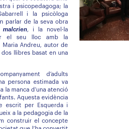
tra i psicopedagoga; la
barrell i la psicòloga
an parlar de la seva obra
 malcrien
, i la novel·la
r el seu lloc amb la
ís Maria Andreu, autor de
, dos llibres basat en una
ompanyament d’adults
na persona estimada va
la la manca d’una atenció
nfants. Aquesta evidència
bre escrit per Esquerda i
dueix a la pedagogia de la
m construir el concepte
ocietat que l’ha convertit