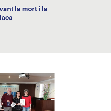
ant la mort i la
cíaca