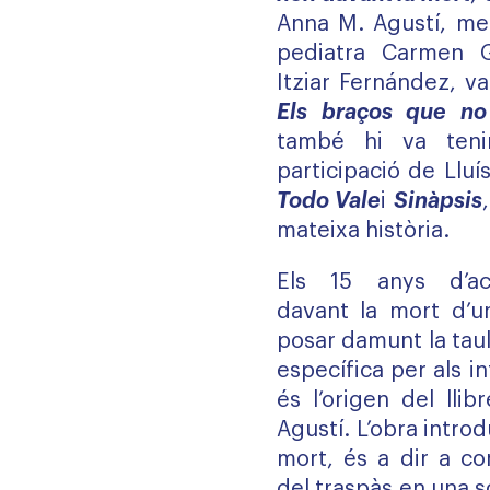
Anna M. Agustí, mes
pediatra Carmen Ga
Itziar Fernández, v
Els braços que no
també hi va teni
participació de Llu
Todo Vale
i
Sinàpsis
mateixa història.
Els 15 anys d’ac
davant la mort d’u
posar damunt la tau
específica per als i
és l’origen del lli
Agustí. L’obra intro
mort, és a dir a co
del traspàs en una s