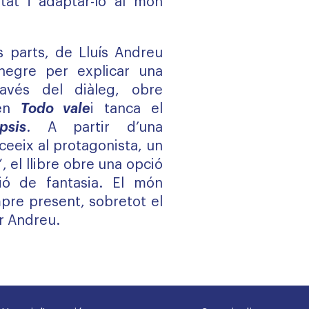
tat i adaptar-lo al món
s parts, de Lluís Andreu
 negre per explicar una
ravés del diàleg, obre
 en
Todo vale
i tanca el
psis
. A partir d’una
ceeix al protagonista, un
 el llibre obre una opció
ió de fantasia. El món
pre present, sobretot el
r Andreu.