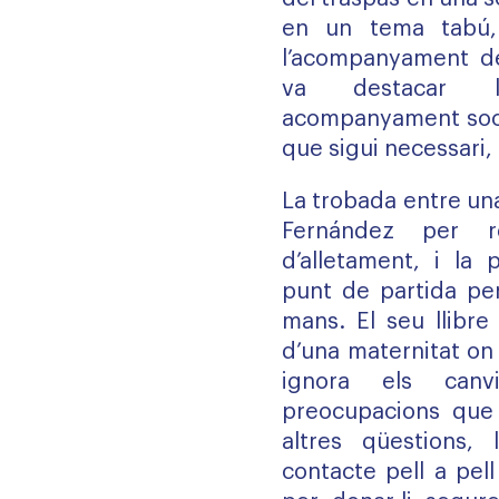
en un tema tabú,
l’acompanyament del
va destacar l
acompanyament socia
que sigui necessari,
La trobada entre un
Fernández per r
d’alletament, i la 
punt de partida per
mans. El seu llibre
d’una maternitat on 
ignora els canv
preocupacions que 
altres qüestions, 
contacte pell a pel