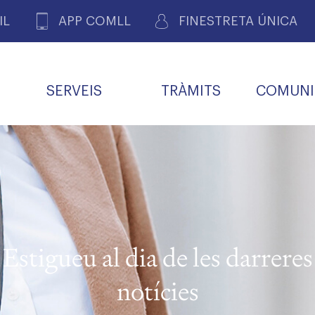
IL
APP COMLL
FINESTRETA ÚNICA
SERVEIS
TRÀMITS
COMUNI
ASSOCIACIONS
E
METGES 
DE PACIENTS DE LLEIDA
MENTS
SOCIET
MACIONS
PROFES
COL·LEG
BUTLLETÍ MÈDIC
ALERTES
A DE GOVERN
COMISSIÓ DEONTOLÒGICA
INFORMÀTICA I NOVES
FORMACIÓ
TALONARIS 
CARNET METGE
FARMACÈUTIQUES
TECNOLOGIES
COL·LEGIAT
Metges jubila
ials
Estigueu al dia de les darreres
Assistència sa
da
natura
notícies
BORSA DE FEINA
SERVEIS PER A LES
 VPC-R
FAMÍLIES I LA LLAR