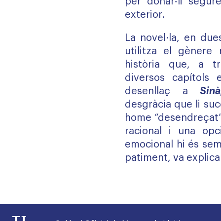
per donar-li segure
exterior.
La novel·la, en due
utilitza el gènere
història que, a t
diversos capítols
desenllaç a
Sinà
desgràcia que li suc
home “desendreçat”,
racional i una opc
emocional hi és sem
patiment, va explica