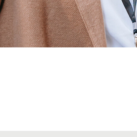
Alta seccions col·legials