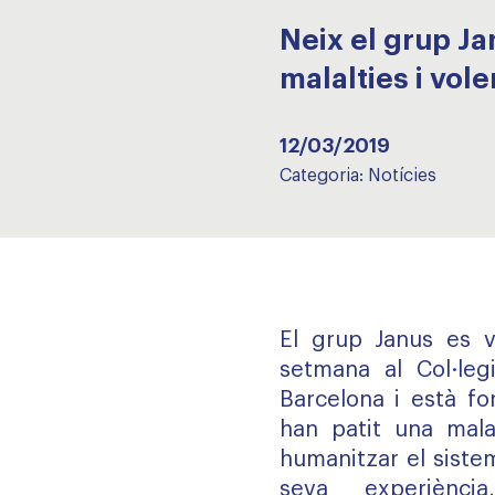
Neix el grup J
malalties i vol
12/03/2019
Categoria:
Notícies
El grup Janus es v
setmana al Col·leg
Barcelona i està fo
han patit una malal
humanitzar el sistem
seva experiènc