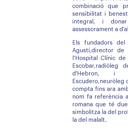
combinació que p
sensibilitat i bene
integral, i dona
assessorament a d’a
Els fundadors del
Agustí,director de 
l’Hospital Clínic d
Escobar,radiòleg d
d'Hebron, i
Escudero,neuròleg de
compta fins ara amb
nom fa referència a
romana que té dues
simbolitza la del pro
la del malalt.