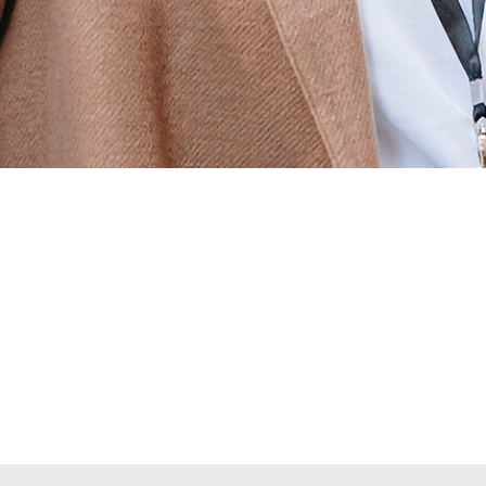
Alta seccions col·legials