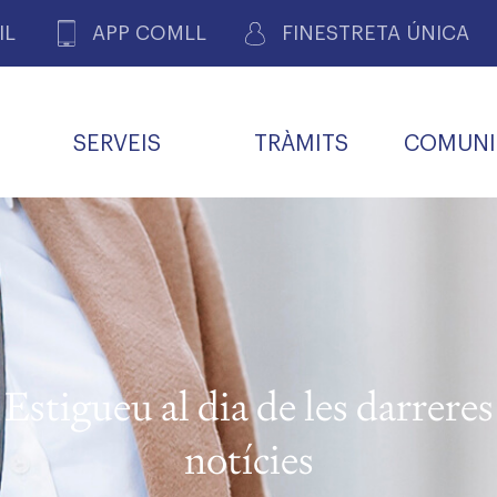
IL
APP COMLL
FINESTRETA ÚNICA
SERVEIS
TRÀMITS
COMUNI
ASSOCIACIONS
E
METGES 
DE PACIENTS DE LLEIDA
MENTS
SOCIET
MACIONS
PROFES
COL·LEG
BUTLLETÍ MÈDIC
ALERTES
A DE GOVERN
COMISSIÓ DEONTOLÒGICA
INFORMÀTICA I NOVES
FORMACIÓ
TALONARIS 
CARNET METGE
FARMACÈUTIQUES
TECNOLOGIES
COL·LEGIAT
Metges jubila
ials
Estigueu al dia de les darreres
Assistència sa
da
natura
notícies
BORSA DE FEINA
SERVEIS PER A LES
 VPC-R
FAMÍLIES I LA LLAR