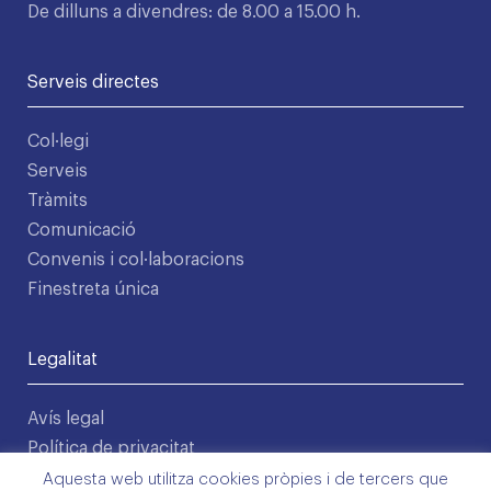
De dilluns a divendres: de 8.00 a 15.00 h.
Serveis directes
Col·legi
Serveis
Tràmits
Comunicació
Convenis i col·laboracions
Finestreta única
Legalitat
Avís legal
Política de privacitat
Condicions d'ús
Aquesta web utilitza cookies pròpies i de tercers que