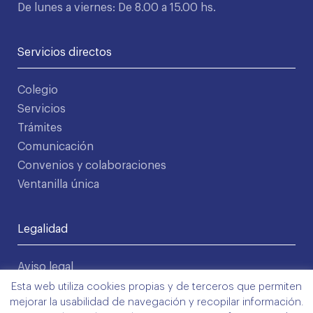
De lunes a viernes: De 8.00 a 15.00 hs.
Servicios directos
Colegio
Servicios
Trámites
Comunicación
Convenios y colaboraciones
Ventanilla única
Legalidad
Aviso legal
Política de privacidad
Esta web utiliza cookies propias y de terceros que permiten
mejorar la usabilidad de navegación y recopilar información.
Condiciones de uso