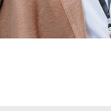
Alta seccions col·legials