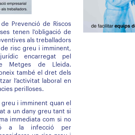
 de Prevenció de Riscos
ses tenen l’obligació de
eventives als treballadors
 de risc greu i imminent,
jurídic encarregat pel
 de Metges de Lleida.
coneix també el dret dels
tzar l’activitat laboral en
ies perilloses.
c greu i imminent quan el
at a un dany greu tant si
rma immediata com si no
ió a la infecció per