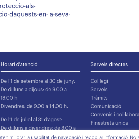
roteccio-als-
acio-daquests-en-la-seva-
Horari d'atenció
Serveis directes
De l’1 de setembre al 30 de juny:
Col·legi
De dilluns a dijous: de 8.00 a
Serveis
18.00 h.
Tràmits
Divendres: de 9.00 a 14.00 h.
Comunicació
Convenis i col·labor
De l’1 de juliol al 31 d’agost:
Finestreta única
De dilluns a divendres: de 8.00 a
15.00 h.
n millorar la usabilitat de navegació i recopilar informació. No s'