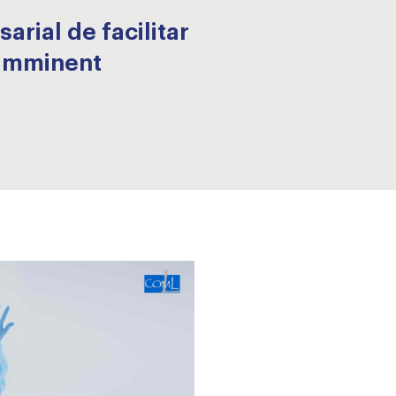
rial de facilitar
i imminent