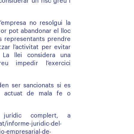
considerar un risc greu i
’empresa no resolgui la
ador pot abandonar el lloc
us representants prendre
zar l’activitat per evitar
. La llei considera una
eu impedir l’exercici
den ser sancionats si es
 actuat de mala fe o
 jurídic complert, a
t/informe-juridic-del-
io-empresarial-de-