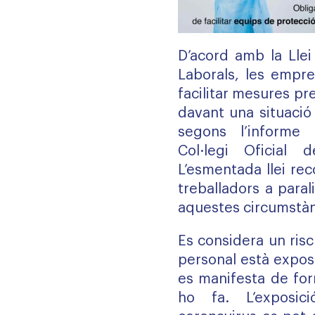
D’acord amb la Llei
Laborals, les empre
facilitar mesures pr
davant una situació
segons l’informe 
Col·legi Oficial
L’esmentada llei re
treballadors a parali
aquestes circumstànc
Es considera un ris
personal està expos
es manifesta de fo
ho fa. L’exposic