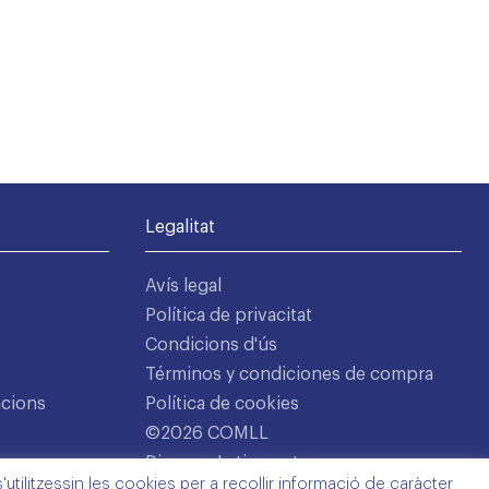
Legalitat
Avís legal
Política de privacitat
Condicions d'ús
Términos y condiciones de compra
acions
Política de cookies
©2026 COMLL
Disseny: Latipo.cat
utilitzessin les cookies per a recollir informació de caràcter