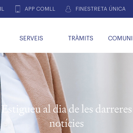
IL
APP COMLL
FINESTRETA ÚNICA
SERVEIS
TRÀMITS
COMUNI
ASSOCIACIONS
E
METGES 
DE PACIENTS DE LLEIDA
MENTS
SOCIET
MACIONS
PROFES
COL·LEG
BUTLLETÍ MÈDIC
ALERTES
A DE GOVERN
COMISSIÓ DEONTOLÒGICA
INFORMÀTICA I NOVES
FORMACIÓ
TALONARIS 
CARNET METGE
FARMACÈUTIQUES
TECNOLOGIES
COL·LEGIAT
Metges jubila
ials
Estigueu al dia de les darreres
Assistència sa
da
natura
notícies
BORSA DE FEINA
SERVEIS PER A LES
 VPC-R
FAMÍLIES I LA LLAR