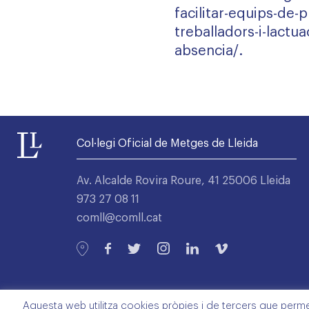
facilitar-equips-de-p
treballadors-i-lactu
absencia/
.
Col·legi Oficial de Metges de Lleida
Av. Alcalde Rovira Roure, 41 25006 Lleida
973 27 08 11
comll@comll.cat
Aquesta web utilitza cookies pròpies i de tercers que permete