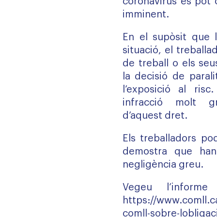
coronavirus es pot 
imminent.
En el supòsit que l
situació, el treball
de treball o els se
la decisió de paralit
l’exposició al risc
infracció molt gr
d’aquest dret.
Els treballadors po
demostra que han
negligència greu.
Vegeu l’informe
https://www.comll.ca
comll-sobre-lobligac