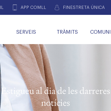
IL
APP COMLL
FINESTRETA ÚNICA
SERVEIS
TRÀMITS
COMUNI
ASSOCIACIONS
E
METGES 
DE PACIENTS DE LLEIDA
MENTS
SOCIET
MACIONS
PROFES
COL·LEG
BUTLLETÍ MÈDIC
ALERTES
A DE GOVERN
COMISSIÓ DEONTOLÒGICA
INFORMÀTICA I NOVES
FORMACIÓ
TALONARIS 
CARNET METGE
FARMACÈUTIQUES
TECNOLOGIES
COL·LEGIAT
Metges jubila
ials
Estigueu al dia de les darreres
Assistència sa
da
natura
notícies
BORSA DE FEINA
SERVEIS PER A LES
 VPC-R
FAMÍLIES I LA LLAR