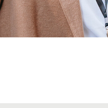
Alta seccions col·legials