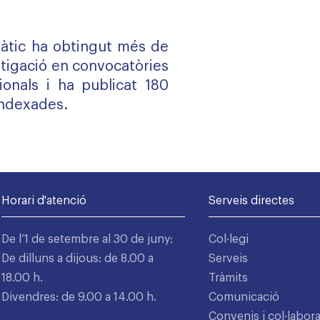
ràtic ha obtingut més de
stigació en convocatòries
cionals i ha publicat 180
 indexades.
Horari d'atenció
Serveis directes
De l’1 de setembre al 30 de juny:
Col·legi
De dilluns a dijous: de 8.00 a
Serveis
18.00 h.
Tràmits
Divendres: de 9.00 a 14.00 h.
Comunicació
Convenis i col·labor