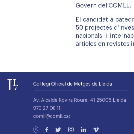
Govern del COMLL.
El candidat a cated
50 projectes d’inve
nacionals i interna
articles en revistes
Col·legi Oficial de Metges de Lleida
Av. Alcalde Rovira Roure, 41 25006 Lleida
973 27 08 11
comll@comll.cat