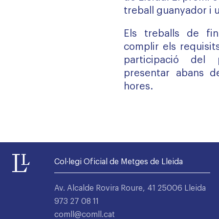
treball guanyador i 
Els treballs de f
complir els requisit
participació del
presentar abans de
hores.
Col·legi Oficial de Metges de Lleida
Av. Alcalde Rovira Roure, 41 25006 Lleida
973 27 08 11
comll@comll.cat