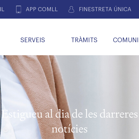
IL
APP COMLL
FINESTRETA ÚNICA
SERVEIS
TRÀMITS
COMUNI
ASSOCIACIONS
E
METGES 
DE PACIENTS DE LLEIDA
MENTS
SOCIET
MACIONS
PROFES
COL·LEG
BUTLLETÍ MÈDIC
ALERTES
A DE GOVERN
COMISSIÓ DEONTOLÒGICA
INFORMÀTICA I NOVES
FORMACIÓ
TALONARIS 
CARNET METGE
FARMACÈUTIQUES
TECNOLOGIES
COL·LEGIAT
Metges jubila
ials
Estigueu al dia de les darreres
Assistència sa
da
natura
notícies
BORSA DE FEINA
SERVEIS PER A LES
 VPC-R
FAMÍLIES I LA LLAR