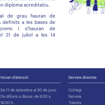
un diploma acreditatiu.
inal de grau hauran de
s definits a les bases de
 premi i s'hauran de
l 31 de juliol a les 14
Horari d'atenció
Serveis directes
De l’1 de setembre al 30 de juny:
Col·legi
De dilluns a dijous: de 8.00 a
Serveis
18.00 h.
Tràmits