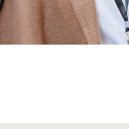
Alta seccions col·legials