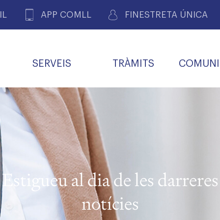
IL
APP COMLL
FINESTRETA ÚNICA
SERVEIS
TRÀMITS
COMUNI
ASSOCIACIONS
E
METGES 
DE PACIENTS DE LLEIDA
MENTS
SOCIET
MACIONS
PROFES
COL·LEG
BUTLLETÍ MÈDIC
ALERTES
A DE GOVERN
COMISSIÓ DEONTOLÒGICA
INFORMÀTICA I NOVES
FORMACIÓ
TALONARIS 
CARNET METGE
FARMACÈUTIQUES
TECNOLOGIES
COL·LEGIAT
Metges jubila
ials
Estigueu al dia de les darreres
Assistència sa
da
natura
notícies
BORSA DE FEINA
SERVEIS PER A LES
 VPC-R
FAMÍLIES I LA LLAR