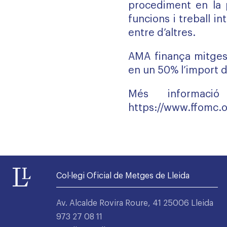
procediment en la p
funcions i treball in
entre d’altres.
AMA finança mitges
en un 50% l’import d
Més informació
https://www.ffomc.o
Col·legi Oficial de Metges de Lleida
Av. Alcalde Rovira Roure, 41 25006 Lleida
973 27 08 11