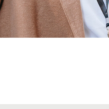
Alta seccions col·legials