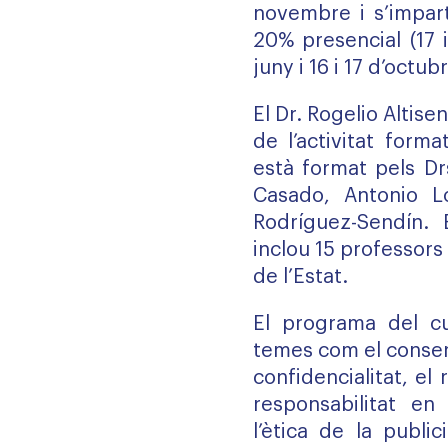
novembre i s’impa
20% presencial (17 
juny i 16 i 17 d’octub
El Dr. Rogelio Altise
de l’activitat form
està format pels Dr
Casado, Antonio L
Rodríguez-Sendín. E
inclou 15 professors
de l’Estat.
El programa del c
temes com el consent
confidencialitat, el
responsabilitat en
l’ètica de la public