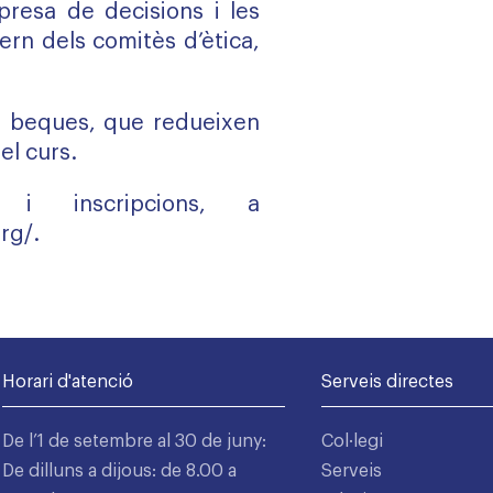
resa de decisions i les
tern dels comitès d’ètica,
 beques, que redueixen
el curs.
 i inscripcions, a
rg/
.
Horari d'atenció
Serveis directes
De l’1 de setembre al 30 de juny:
Col·legi
De dilluns a dijous: de 8.00 a
Serveis