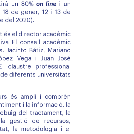
rtirà un 80%
on line
i un
i 18 de gener, 12 i 13 de
re del 2020).
nt és el director acadèmic
ativa El consell acadèmic
s. Jacinto Bátiz, Mariano
ópez Vega i Juan José
l claustre professional
 de diferents universitats
urs és ampli i comprèn
iment i la informació, la
 rebuig del tractament, la
 la gestió de recursos,
itat, la metodologia i el