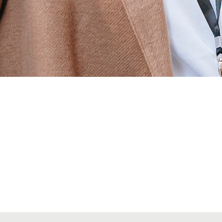
Alta seccions col·legials