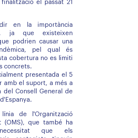
finalització el passat 21
ir en la importància
a, ja que existeixen
que podrien causar una
ndèmica, pel qual és
ta cobertura no es limiti
s concrets.
icialment presentada el 5
 amb el suport, a més a
 del Consell General de
 d'Espanya.
nia de l'Organització
ut (OMS), que també ha
 necessitat que els