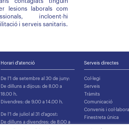
aris contagiats tinguin
er lesions laborals com
sionals, incloent-hi
tació i serveis sanitaris.
Horari d'atenció
Serveis directes
De l’1 de setembre al 30 de juny:
Col·legi
De dilluns a dijous: de 8.00 a
Serveis
18.00 h.
Tràmits
Divendres: de 9.00 a 14.00 h.
Comunicació
Convenis i col·labor
De l’1 de juliol al 31 d’agost:
Finestreta única
De dilluns a divendres: de 8.00 a