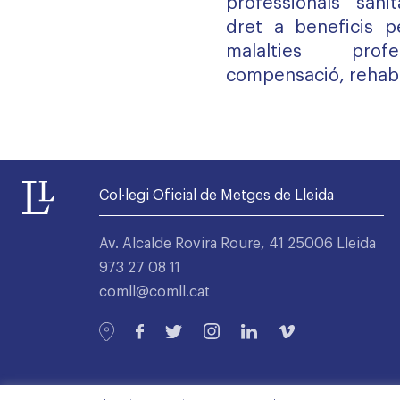
professionals sanit
dret a beneficis p
malalties profes
compensació, rehabili
Col·legi Oficial de Metges de Lleida
Av. Alcalde Rovira Roure, 41 25006 Lleida
973 27 08 11
comll@comll.cat