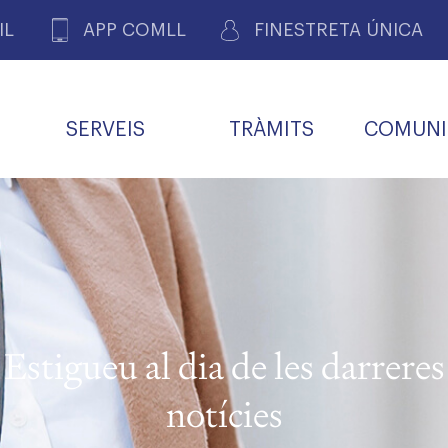
IL
APP COMLL
FINESTRETA ÚNICA
SERVEIS
TRÀMITS
COMUNI
ASSOCIACIONS
E
METGES 
DE PACIENTS DE LLEIDA
MENTS
SOCIET
MACIONS
PROFES
COL·LEG
BUTLLETÍ MÈDIC
ALERTES
A DE GOVERN
COMISSIÓ DEONTOLÒGICA
INFORMÀTICA I NOVES
FORMACIÓ
TALONARIS 
CARNET METGE
FARMACÈUTIQUES
TECNOLOGIES
COL·LEGIAT
Metges jubila
ials
Estigueu al dia de les darreres
Assistència sa
da
natura
notícies
BORSA DE FEINA
SERVEIS PER A LES
 VPC-R
FAMÍLIES I LA LLAR