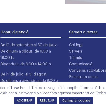
Horari d'atenció
Serveis directes
De l’1 de setembre al 30 de juny:
Col·legi
De dilluns a dijous: de 8.00 a
Serveis
18.00 h.
Tràmits
Divendres: de 9.00 a 14.00 h.
Comunicació
Convenis i col·labor
De l’1 de juliol al 31 d’agost:
Finestreta única
De dilluns a divendres: de 8.00 a
15.00 h.
n millorar la usabilitat de navegació i recopilar informació. No s'
cials per a la navegació si accepta aquesta característica. Trob
ACCEPTAR
REBUTJAR
Configurar cookies