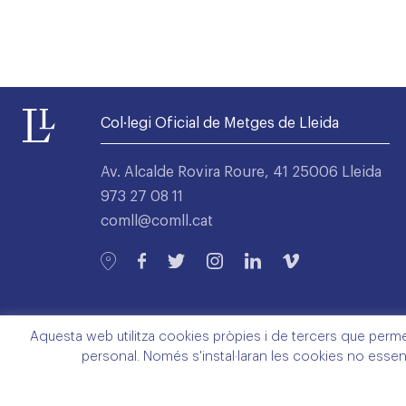
Col·legi Oficial de Metges de Lleida
Av. Alcalde Rovira Roure, 41 25006 Lleida
973 27 08 11
comll@comll.cat
Aquesta web utilitza cookies pròpies i de tercers que permete
personal. Només s'instal·laran les cookies no essen