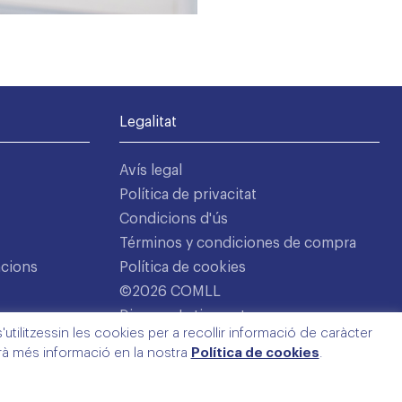
Legalitat
Avís legal
Política de privacitat
Condicions d'ús
Términos y condiciones de compra
acions
Política de cookies
©2026 COMLL
Disseny: Latipo.cat
utilitzessin les cookies per a recollir informació de caràcter
arà més informació en la nostra
Política de cookies
.