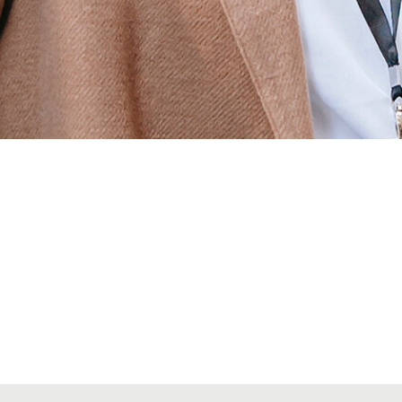
Alta seccions col·legials