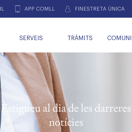
IL
APP COMLL
FINESTRETA ÚNICA
SERVEIS
TRÀMITS
COMUNI
ASSOCIACIONS
E
METGES 
DE PACIENTS DE LLEIDA
MENTS
SOCIET
MACIONS
PROFES
COL·LEG
BUTLLETÍ MÈDIC
ALERTES
A DE GOVERN
COMISSIÓ DEONTOLÒGICA
INFORMÀTICA I NOVES
FORMACIÓ
TALONARIS 
CARNET METGE
FARMACÈUTIQUES
TECNOLOGIES
COL·LEGIAT
Metges jubila
ials
Estigueu al dia de les darreres
Assistència sa
da
natura
notícies
BORSA DE FEINA
SERVEIS PER A LES
 VPC-R
FAMÍLIES I LA LLAR