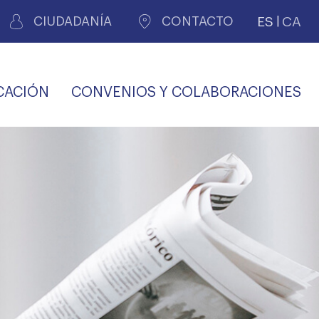
ES
CA
CIUDADANÍA
CONTACTO
CACIÓN
CONVENIOS Y COLABORACIONES
REGISTRO DE
CERTIFICADOS
MÉDICOS POR
LES
PERITAJE
JUDICIAL
PREMIOS Y BECAS
VIDA
SALUD Y APOYO AL
ECCIONES COLEGIALES
PERSONAL LABORAL
TRANSPARENCIA
TRÁMITES CONSULTA
S RECETAS
PROFESIONAL
MÉDICO
COMLL
MÉDICA
ilados
nitaria privada
S
OFERTAS Y
AGENCIA DE
R
DESCUENTOS