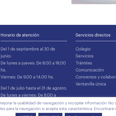
Horario de atención
Servicios directos
Del 1 de septiembre al 30 de
Colegio
junio:
Servicios
De lunes a jueves: De 8.00 a 18.00
Trámites
hs.
Comunicación
Viernes: De 9.00 a 14.00 hs.
Convenios y colabor
Ventanilla única
Del 1 de julio hasta el 31 de agosto:
De lunes a viernes: De 8.00 a
15.00 hs.
mejorar la usabilidad de navegación y recopilar información. No s
ales para la navegación si acepta esta característica. Encontrará