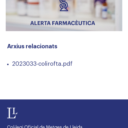
Arxius relacionats
2023033-colirofta.pdf
Col·legi Oficial de Metges de Lleida