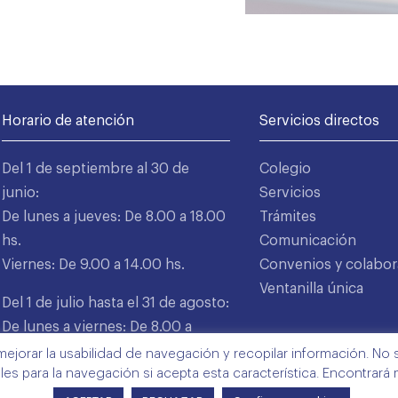
Horario de atención
Servicios directos
Del 1 de septiembre al 30 de
Colegio
junio:
Servicios
De lunes a jueves: De 8.00 a 18.00
Trámites
hs.
Comunicación
Viernes: De 9.00 a 14.00 hs.
Convenios y colabor
Ventanilla única
Del 1 de julio hasta el 31 de agosto:
De lunes a viernes: De 8.00 a
15.00 hs.
mejorar la usabilidad de navegación y recopilar información. No s
ales para la navegación si acepta esta característica. Encontrará