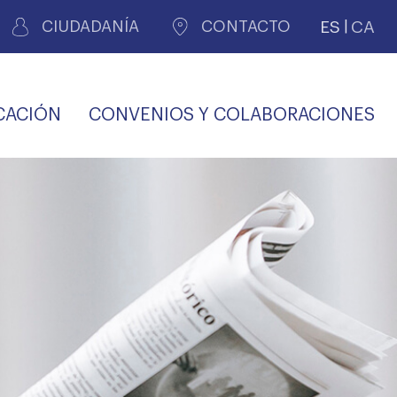
ES
CA
CIUDADANÍA
CONTACTO
CACIÓN
CONVENIOS Y COLABORACIONES
REGISTRO DE
CERTIFICADOS
MÉDICOS POR
LES
PERITAJE
JUDICIAL
PREMIOS Y BECAS
VIDA
SALUD Y APOYO AL
ECCIONES COLEGIALES
PERSONAL LABORAL
TRANSPARENCIA
TRÁMITES CONSULTA
S RECETAS
PROFESIONAL
MÉDICO
COMLL
MÉDICA
ilados
nitaria privada
S
OFERTAS Y
AGENCIA DE
R
DESCUENTOS