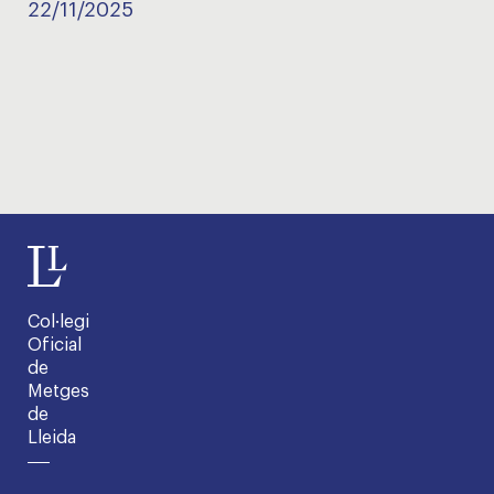
22/11/2025
Col·legi
Oficial
de
Metges
de
Lleida