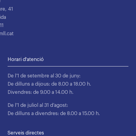
e
re, 41
ida
11
ll.cat
Horari d'atenció
De l’1 de setembre al 30 de juny:
De dilluns a dijous: de 8.00 a 18.00 h.
Divendres: de 9.00 a 14.00 h.
De l’1 de juliol al 31 d’agost:
De dilluns a divendres: de 8.00 a 15.00 h.
Serveis directes