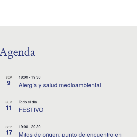
Agenda
18:00
-
19:30
SEP
9
Alergia y salud medioambiental
Todo el día
SEP
11
FESTIVO
19:00
-
20:30
SEP
17
Mitos de origen: punto de encuentro en