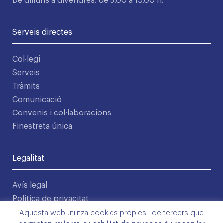
De dilluns a divendres: de 8.00 a 15.00 h.
Serveis directes
Col·legi
Serveis
Tràmits
Comunicació
Convenis i col·laboracions
Finestreta única
Legalitat
Avís legal
Política de privacitat
Condicions d'ús
Aquesta web utilitza cookies pròpies i de tercers que