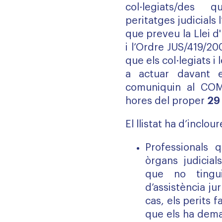
col·legiats/des q
peritatges judicials 
que preveu la Llei d
i l’Ordre JUS/419/20
que els col·legiats i
a actuar davant e
comuniquin al COM
hores del proper
29
El llistat ha d’inclour
Professionals
òrgans judicial
que no tingu
d’assistència ju
cas, els perits f
que els ha dema