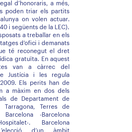
legal d’honoraris, a més,
s poden triar els partits
talunya on volen actuar.
340 i següents de la LEC).
sposats a treballar en els
tatges d’ofici i demanats
ue té reconegut el dret
rídica gratuïta. En aquest
tes van a càrrec del
 Justícia i les regula
/2009. Els perits han de
om a màxim en dos dels
rials de Departament de
a, Tarragona, Terres de
, Barcelona -Barcelona
spitalet-. Barcelona
’elecció d’un àmbit