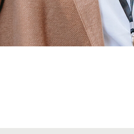
Alta seccions col·legials