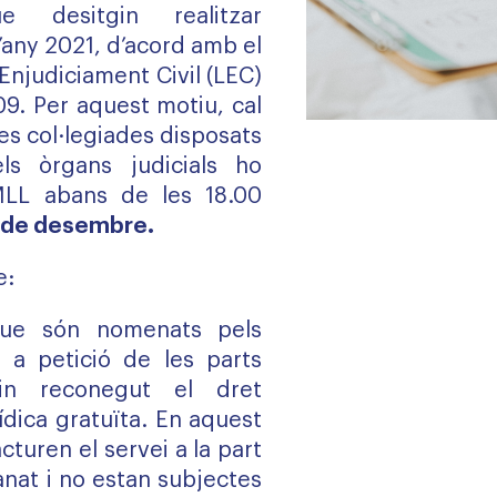
ue desitgin realitzar
l’any 2021, d’acord amb el
'Enjudiciament Civil (LEC)
09. Per aquest motiu, cal
 les col·legiades disposats
ls òrgans judicials ho
LL abans de les 18.00
 de desembre.
e:
 que són nomenats pels
s a petició de les parts
in reconegut el dret
rídica gratuïta. En aquest
acturen el servei a la part
nat i no estan subjectes