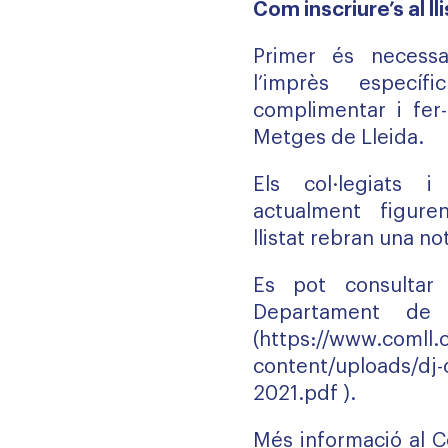
Com inscriure’s al ll
Primer és necessa
l’imprès especí
complimentar i fer-
Metges de Lleida.
Els col·legiats i
actualment figure
llistat rebran una no
Es pot consultar 
Departament de 
(https://www.comll.
content/uploads/dj-c
2021.pdf
).
Més informació al C