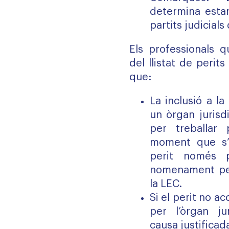
determina estar
partits judicial
Els professionals q
del llistat de peri
que:
La inclusió a la 
un òrgan jurisdi
per treballar 
moment que s’in
perit només 
nomenament per
la LEC.
Si el perit no 
per l’òrgan ju
causa justificada