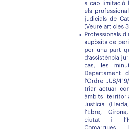
a cap limitació 
els professional
judicials de Ca
(Veure articles 
Professionals di
supòsits de peri
per una part q
d’assistència ju
cas, les minu
Departament de
l’Ordre JUS/419
triar actuar c
àmbits territo
Justícia (Lleid
l’Ebre, Girona
ciutat i l’Ho
Comarques. L