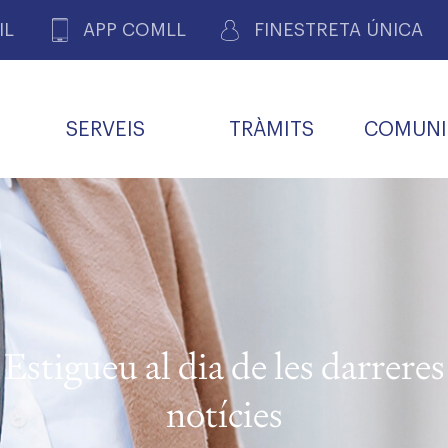
IL
APP COMLL
FINESTRETA ÚNICA
SERVEIS
TRÀMITS
COMUNI
ASSOCIACIONS
E
METGES 
DE PACIENTS DE LLEIDA
MENTS
SOCIET
MACIONS
PROFES
COL·LEG
BUTLLETÍ MÈDIC
ALERTES
A DE GOVERN
COMISSIÓ DEONTOLÒGICA
INFORMÀTICA I NOVES
FORMACIÓ
TALONARIS 
CARNET METGE
FARMACÈUTIQUES
TECNOLOGIES
COL·LEGIAT
Metges jubila
ials
Estigueu al dia de les darreres
Assistència sa
da
natura
notícies
BORSA DE FEINA
SERVEIS PER A LES
 VPC-R
FAMÍLIES I LA LLAR