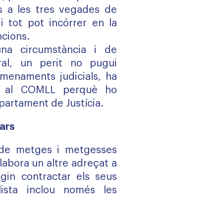
s a les tres vegades de
 i tot pot incórrer en la
ncions.
na circumstància i de
al, un perit no pugui
menaments judicials, ha
ho al COMLL perquè ho
partament de Justícia.
lars
t de metges i metgesses
labora un altre adreçat a
gin contractar els seus
lista inclou només les