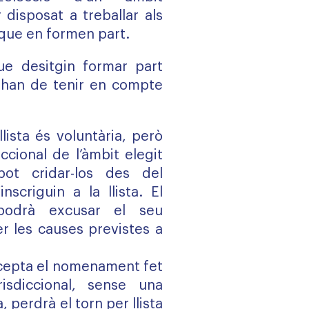
 disposat a treballar als
s que en formen part.
ue desitgin formar part
ts han de tenir en compte
llista és voluntària, però
ccional de l’àmbit elegit
pot cridar-los des del
scriguin a la llista. El
podrà excusar el seu
 les causes previstes a
accepta el nomenament fet
risdiccional, sense una
, perdrà el torn per llista