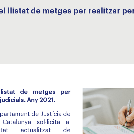
l llistat de metges per realitzar per
 llistat de metges per
 judicials. Any 2021.
partament de Justícia de
Catalunya sol·licita al
stat actualitzat de