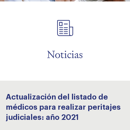
menu
menu
menu
menu
Noticias
menu
Actualización del listado de
médicos para realizar peritajes
judiciales: año 2021