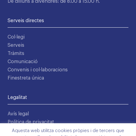
De dilluns a divendres: de 8.00 a 15.00 h.
Serveis directes
Col·legi
Serveis
Tràmits
Comunicació
Convenis i col·laboracions
Finestreta única
Legalitat
Avís legal
Política de privacitat
Condicions d'ús
Aquesta web utilitza cookies pròpies i de tercers que