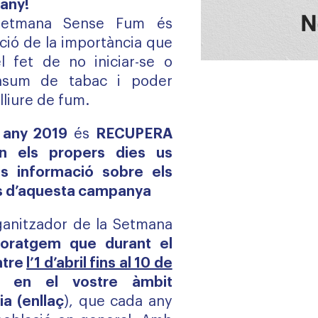
uany!
etmana Sense Fum és
ació de la importància que
l fet de no iniciar-se o
nsum de tabac i poder
liure de fu
m.
 any 2019
és
RECUPERA
n els propers dies us
s informació sobre els
cs d’aquesta campanya
ganitzador de la Setmana
oratgem que durant el
ntre
l’1 d’abril fins al 10 de
ó en el vostre àmbit
ia (
enllaç
), que cada any