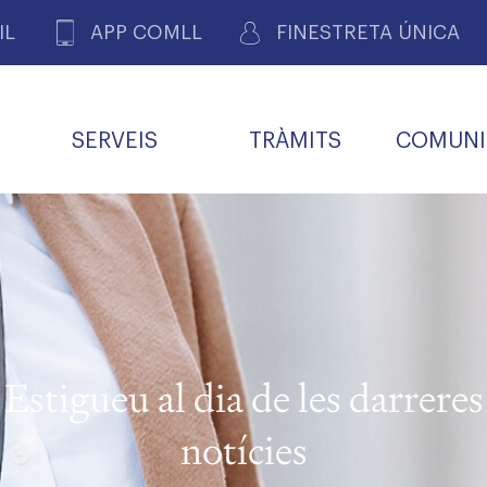
IL
APP COMLL
FINESTRETA ÚNICA
SERVEIS
TRÀMITS
COMUNI
ASSOCIACIONS
E
METGES 
DE PACIENTS DE LLEIDA
MENTS
SOCIET
MACIONS
PROFES
COL·LEG
BUTLLETÍ MÈDIC
ALERTES
A DE GOVERN
COMISSIÓ DEONTOLÒGICA
INFORMÀTICA I NOVES
FORMACIÓ
TALONARIS 
CARNET METGE
FARMACÈUTIQUES
TECNOLOGIES
COL·LEGIAT
Metges jubila
ials
Estigueu al dia de les darreres
Assistència sa
da
natura
notícies
BORSA DE FEINA
SERVEIS PER A LES
 VPC-R
FAMÍLIES I LA LLAR