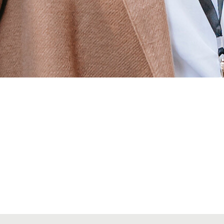
Alta seccions col·legials