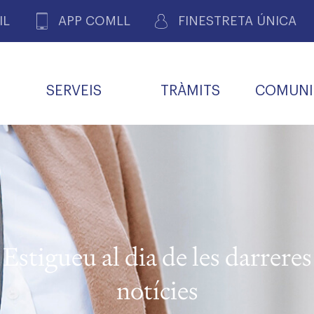
IL
APP COMLL
FINESTRETA ÚNICA
SERVEIS
TRÀMITS
COMUNI
ASSOCIACIONS
E
METGES 
DE PACIENTS DE LLEIDA
MENTS
SOCIET
MACIONS
PROFES
COL·LEG
BUTLLETÍ MÈDIC
ALERTES
A DE GOVERN
COMISSIÓ DEONTOLÒGICA
INFORMÀTICA I NOVES
FORMACIÓ
TALONARIS 
CARNET METGE
FARMACÈUTIQUES
TECNOLOGIES
COL·LEGIAT
Metges jubila
ials
Estigueu al dia de les darreres
Assistència sa
da
natura
notícies
BORSA DE FEINA
SERVEIS PER A LES
 VPC-R
FAMÍLIES I LA LLAR