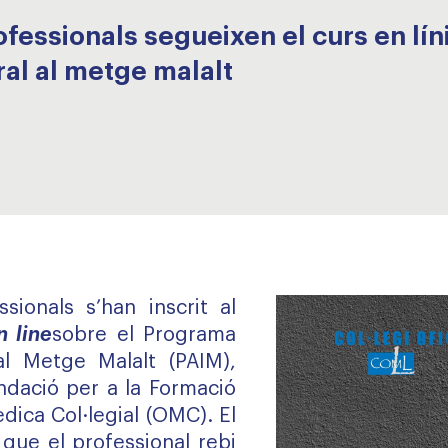
fessionals segueixen el curs en lín
ral al metge malalt
ionals s’han inscrit al
n line
sobre el Programa
al Metge Malalt (PAIM),
ndació per a la Formació
dica Col·legial (OMC). El
 que el professional rebi