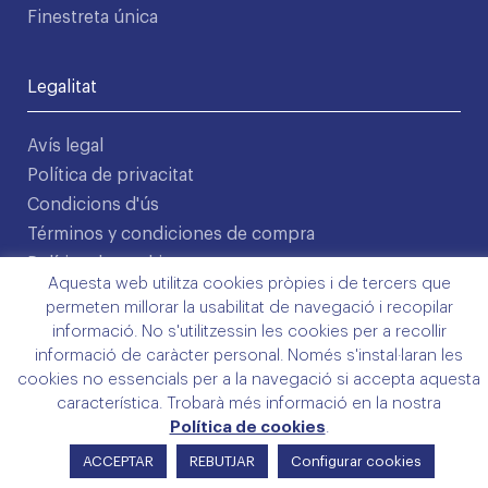
Finestreta única
Legalitat
Avís legal
Política de privacitat
Condicions d'ús
Términos y condiciones de compra
Política de cookies
Aquesta web utilitza cookies pròpies i de tercers que
©2026 COMLL
permeten millorar la usabilitat de navegació i recopilar
Disseny: Latipo.cat
informació. No s'utilitzessin les cookies per a recollir
informació de caràcter personal. Només s'instal·laran les
cookies no essencials per a la navegació si accepta aquesta
característica. Trobarà més informació en la nostra
Política de cookies
.
ACCEPTAR
REBUTJAR
Configurar cookies