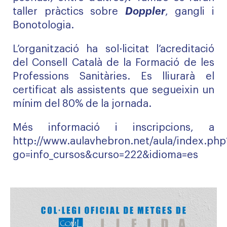
taller pràctics sobre
Doppler
, gangli i
Bonotologia.
L’organització ha sol·licitat l’acreditació
del Consell Català de la Formació de les
Professions Sanitàries. Es lliurarà el
certificat als assistents que segueixin un
mínim del 80% de la jornada.
Més informació i inscripcions, a
http://www.aulavhebron.net/aula/index.php
go=info_cursos&curso=222&idioma=es