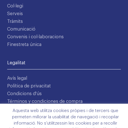
Col·legi
Serveis
Tràmits
Comunicació
Convenis i col·laboracions
Finestreta única
Legalitat
Avís legal
Política de privacitat
Condicions d'ús
Términos y condiciones de compra
Política de cookies
Aquesta web utilitza cookies pròpies i de tercers que
©2026 COMLL
permeten millorar la usabilitat de navegació i recopilar
informació. No s'utilitzessin les cookies per a recollir
Disseny: Latipo.cat