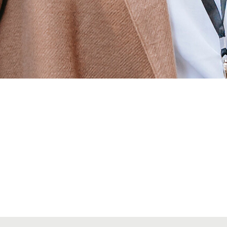
Alta seccions col·legials