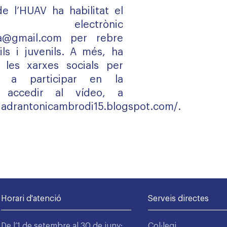
de l’HUAV ha habilitat el
electrònic
ida@gmail.com
per rebre
ils i juvenils. A més, ha
 les xarxes socials per
m a participar en la
 accedir al vídeo, a
ariadrantonicambrodi15.blogspot.com/
.
Horari d'atenció
Serveis directes
De l’1 de setembre al 30 de juny:
Col·legi