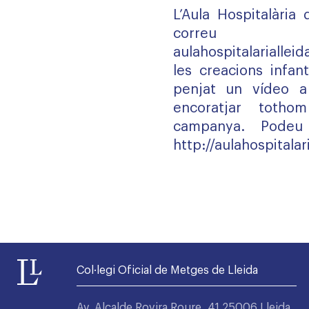
L’Aula Hospitalària 
correu 
aulahospitalarialle
les creacions infant
penjat un vídeo a
encoratjar totho
campanya. Podeu
http://aulahospital
Col·legi Oficial de Metges de Lleida
Av. Alcalde Rovira Roure, 41 25006 Lleida