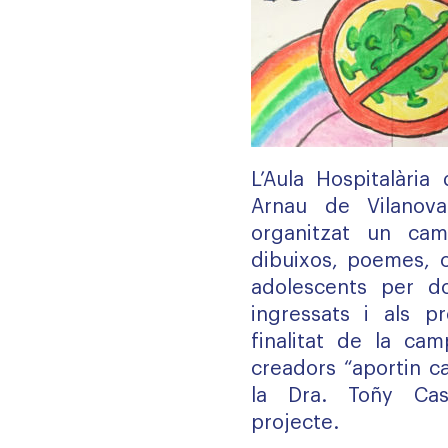
L’Aula Hospitalària 
Arnau de Vilanov
organitzat un cam
dibuixos, poemes, c
adolescents per d
ingressats i als pr
finalitat de la ca
creadors “aportin c
la Dra. Toñy Cast
projecte.