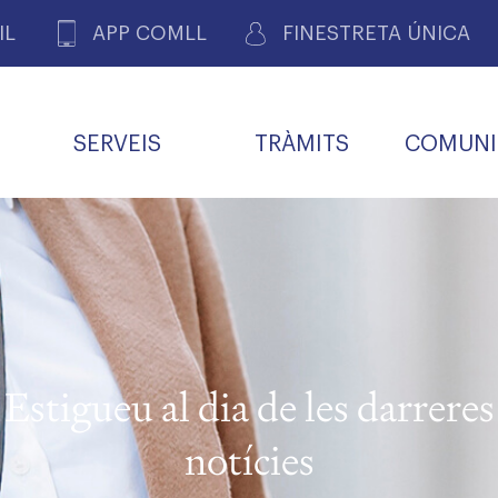
IL
APP COMLL
FINESTRETA ÚNICA
SERVEIS
TRÀMITS
COMUNI
ASSOCIACIONS
E
METGES 
DE PACIENTS DE LLEIDA
MENTS
SOCIET
MACIONS
PROFES
COL·LEG
BUTLLETÍ MÈDIC
ALERTES
A DE GOVERN
COMISSIÓ DEONTOLÒGICA
INFORMÀTICA I NOVES
FORMACIÓ
TALONARIS 
CARNET METGE
FARMACÈUTIQUES
TECNOLOGIES
COL·LEGIAT
Metges jubila
ials
Estigueu al dia de les darreres
Assistència sa
da
natura
notícies
BORSA DE FEINA
SERVEIS PER A LES
 VPC-R
FAMÍLIES I LA LLAR