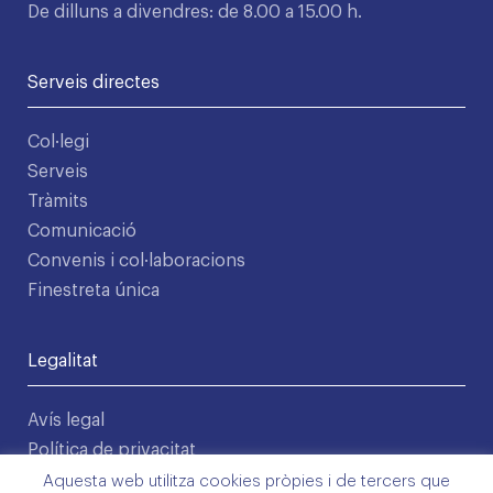
De dilluns a divendres: de 8.00 a 15.00 h.
Serveis directes
Col·legi
Serveis
Tràmits
Comunicació
Convenis i col·laboracions
Finestreta única
Legalitat
Avís legal
Política de privacitat
Condicions d'ús
Aquesta web utilitza cookies pròpies i de tercers que