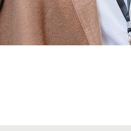
Alta seccions col·legials