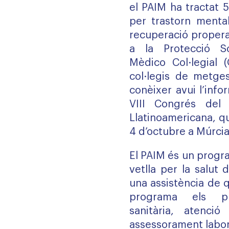
el PAIM ha tractat 
per trastorn menta
recuperació propera
a la Protecció So
Mèdico Col·legial 
col·legis de metges
conèixer avui l’inf
VIII Congrés del
Llatinoamericana, que
4 d’octubre a Múrcia
El PAIM és un progr
vetlla per la salut
una assistència de qu
programa els pro
sanitària, atenció
assessorament labor