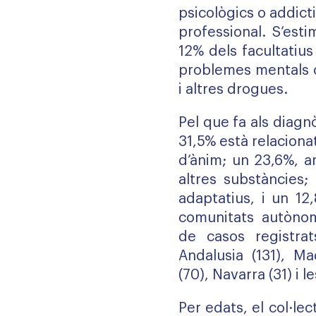
psicològics o addicti
professional. S’est
12% dels facultatius
problemes mentals o
i altres drogues.
Pel que fa als diagnò
31,5% està relaciona
d’ànim; un 23,6%, a
altres substàncies;
adaptatius, i un 12
comunitats autòn
de casos registrat
Andalusia (131), Ma
(70), Navarra (31) i le
Per edats, el col·le