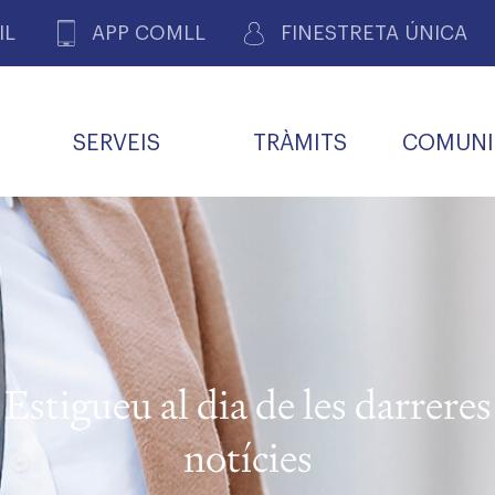
IL
APP COMLL
FINESTRETA ÚNICA
SERVEIS
TRÀMITS
COMUNI
ASSOCIACIONS
E
METGES 
DE PACIENTS DE LLEIDA
MENTS
SOCIET
MACIONS
PROFES
COL·LEG
BUTLLETÍ MÈDIC
ALERTES
A DE GOVERN
COMISSIÓ DEONTOLÒGICA
INFORMÀTICA I NOVES
FORMACIÓ
TALONARIS 
CARNET METGE
FARMACÈUTIQUES
TECNOLOGIES
COL·LEGIAT
Metges jubila
ials
Estigueu al dia de les darreres
Assistència sa
da
natura
notícies
BORSA DE FEINA
SERVEIS PER A LES
 VPC-R
FAMÍLIES I LA LLAR