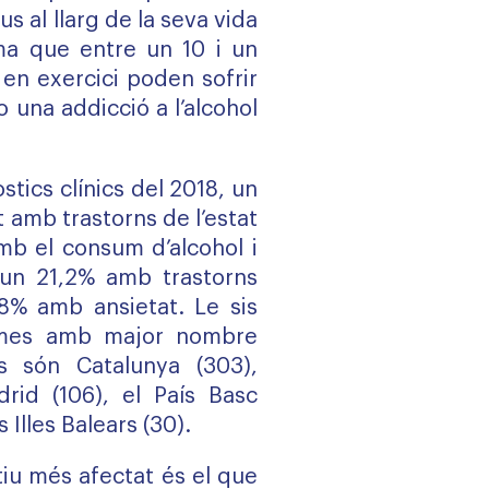
us al llarg de la seva vida
ima que entre un 10 i un
 en exercici poden sofrir
 una addicció a l’alcohol
stics clínics del 2018, un
t amb trastorns de l’estat
mb el consum d’alcohol i
 un 21,2% amb trastorns
,8% amb ansietat. Le sis
omes amb major nombre
s són Catalunya (303),
drid (106), el País Basc
s Illes Balears (30).
ctiu més afectat és el que