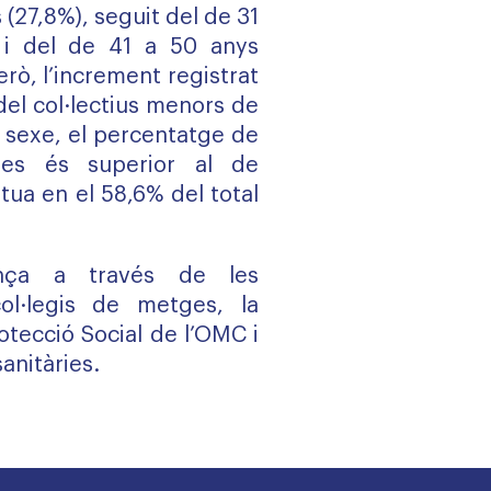
 (27,8%), seguit del de 31
 i del de 41 a 50 anys
erò, l’increment registrat
del col·lectius menors de
l sexe, el percentatge de
des és superior al de
tua en el 58,6% del total
nça a través de les
ol·legis de metges, la
otecció Social de l’OMC i
anitàries.