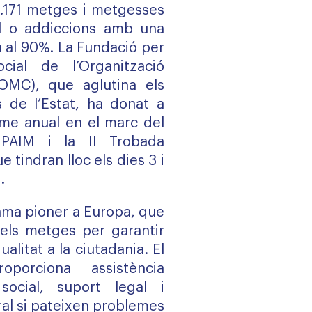
5.171 metges i metgesses
l o addiccions amb una
 al 90%. La Fundació per
cial de l’Organització
(OMC), que aglutina els
 de l’Estat, ha donat a
orme anual en el marc del
 PAIM i la II Trobada
 tindran lloc els dies 3 i
.
ama pioner a Europa, que
 dels metges per garantir
alitat a la ciutadania. El
porciona assistència
 social, suport legal i
al si pateixen problemes