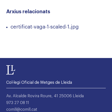
Arxius relacionats
certificat-vaga-1-scaled-1.jpg
Col·legi Oficial de Metges de Lleida
Av. Alcalde Rovira Roure, 41 25006 Lleida
973 27 08 11
comll@comll.cat