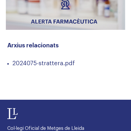
Arxius relacionats
2024075-strattera.pdf
Col·legi Oficial de Metges de Lleida