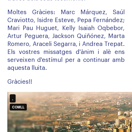
Moltes Gràcies: Marc Márquez, Saúl
Craviotto, Isidre Esteve, Pepa Fernández;
Mari Pau Huguet, Kelly Isaiah Oqbebor,
Artur Peguera, Jackson Quiñónez, Marta
Romero, Araceli Segarra, i Andrea Trepat.
Els vostres missatges d'ànim i alè ens
serveixen d'estímul per a continuar amb
aquesta lluita.
Gràcies!!