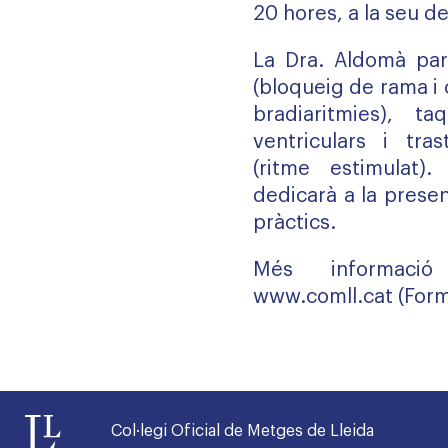
20 hores, a la seu d
La Dra. Aldomà par
(bloqueig de rama i 
bradiaritmies), taq
ventriculars i tras
(ritme estimulat)
dedicarà a la prese
pràctics.
Més informació
www.comll.cat
(Form
Col·legi Oficial de Metges de Lleida