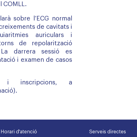
el COMLL.
larà sobre l’ECG normal
creixements de cavitats i
uiaritmies auriculars i
torns de repolarització
. La darrera sessió es
ntació i examen de casos
 i inscripcions, a
ació).
Horari d'atenció
Serveis directes