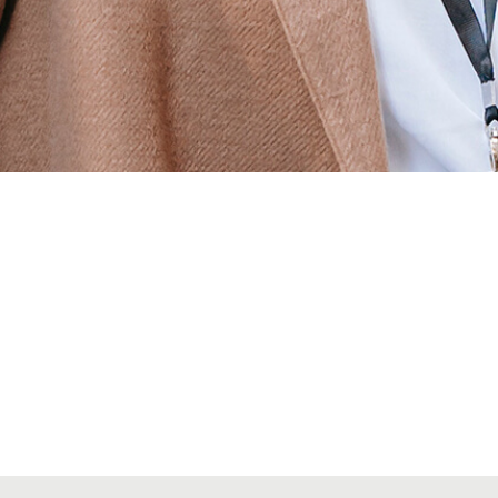
Alta seccions col·legials