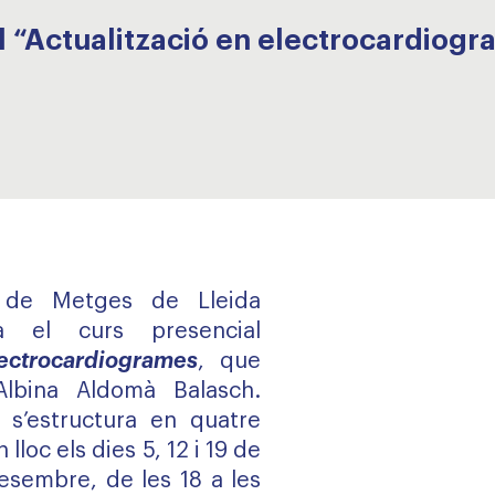
l “Actualització en electrocardiog
al de Metges de Lleida
a el curs presencial
lectrocardiogrames
, que
Albina Aldomà Balasch.
va s’estructura en quatre
lloc els dies 5, 12 i 19 de
sembre, de les 18 a les