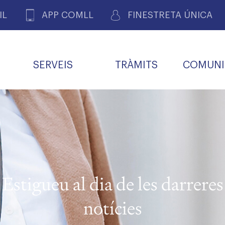
IL
APP COMLL
FINESTRETA ÚNICA
SERVEIS
TRÀMITS
COMUNI
ASSOCIACIONS
E
METGES 
DE PACIENTS DE LLEIDA
MENTS
SOCIET
MACIONS
PROFES
COL·LEG
BUTLLETÍ MÈDIC
ALERTES
A DE GOVERN
COMISSIÓ DEONTOLÒGICA
INFORMÀTICA I NOVES
FORMACIÓ
TALONARIS 
CARNET METGE
FARMACÈUTIQUES
TECNOLOGIES
COL·LEGIAT
Metges jubila
ials
Estigueu al dia de les darreres
Assistència sa
da
natura
notícies
BORSA DE FEINA
SERVEIS PER A LES
 VPC-R
FAMÍLIES I LA LLAR