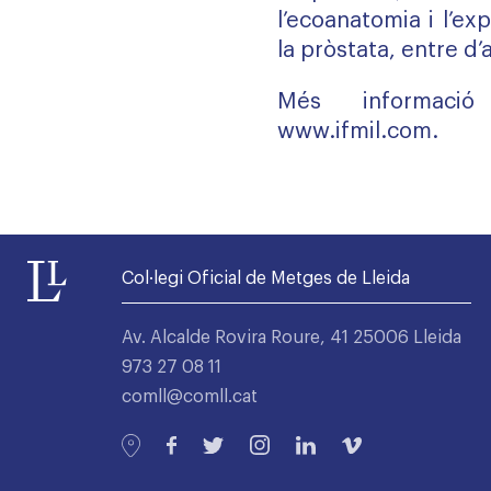
l’ecoanatomia i l’ex
la pròstata, entre d’
Més informació
www.ifmil.com
.
Col·legi Oficial de Metges de Lleida
Av. Alcalde Rovira Roure, 41 25006 Lleida
973 27 08 11
comll@comll.cat