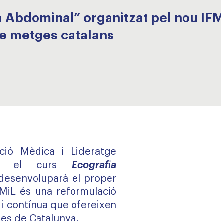
 Abdominal” organitzat pel nou IFMi
de metges catalans
ació Mèdica i Lideratge
itza el curs
Ecografia
desenvoluparà el proper
’IMiL és una reformulació
a i contínua que ofereixen
ges de Catalunya.