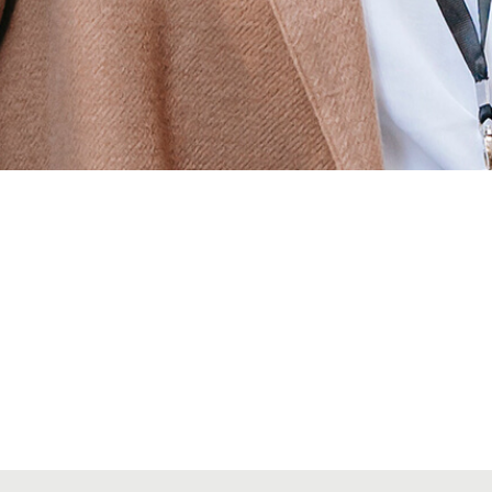
Alta seccions col·legials