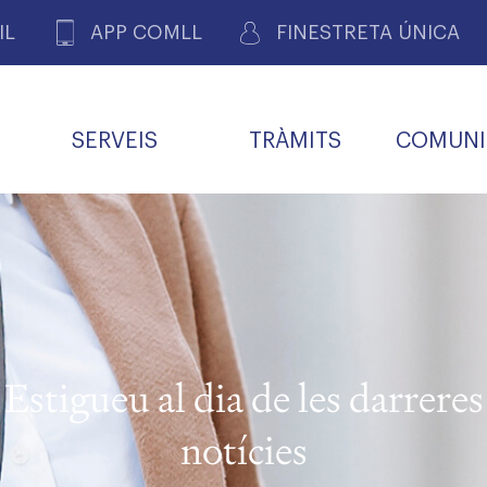
IL
APP COMLL
FINESTRETA ÚNICA
SERVEIS
TRÀMITS
COMUNI
ASSOCIACIONS
E
METGES 
DE PACIENTS DE LLEIDA
MENTS
SOCIET
MACIONS
PROFES
COL·LEG
BUTLLETÍ MÈDIC
ALERTES
A DE GOVERN
COMISSIÓ DEONTOLÒGICA
INFORMÀTICA I NOVES
FORMACIÓ
TALONARIS 
CARNET METGE
FARMACÈUTIQUES
TECNOLOGIES
COL·LEGIAT
Metges jubila
ials
Estigueu al dia de les darreres
Assistència sa
da
natura
notícies
BORSA DE FEINA
SERVEIS PER A LES
 VPC-R
FAMÍLIES I LA LLAR