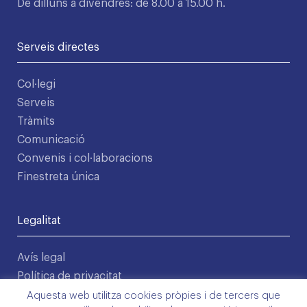
De dilluns a divendres: de 8.00 a 15.00 h.
Serveis directes
Col·legi
Serveis
Tràmits
Comunicació
Convenis i col·laboracions
Finestreta única
Legalitat
Avís legal
Política de privacitat
Condicions d'ús
Aquesta web utilitza cookies pròpies i de tercers que